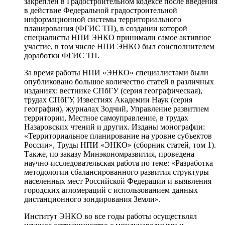
закреплен в Градостроительном кодексе после введения
в действие Федеральной градостроительной
информационной системы территориального
планирования (ФГИС ТП), в создании которой
специалисты НПИ ЭНКО принимали самое активное
участие, в том числе НПИ ЭНКО был соисполнителем
доработки ФГИС ТП.
За время работы НПИ «ЭНКО» специалистами были
опубликовано большое количество статей в различных
изданиях: вестнике СПбГУ (серия географическая),
трудах СПбГУ, Известиях Академии Наук (серия
география), журналах Зодчий, Управление развитием
территории, Местное самоуправление, в трудах
Назаровских чтений и других. Изданы монографии:
«Территориальное планирование на уровне субъектов
России», Труды НПИ «ЭНКО» (сборник статей, том 1).
Также, по заказу Минэкономразвития, проведена
научно-исследовательская работа по теме: «Разработка
методологии сбалансированного развития структуры
населенных мест Российской Федерации и выявления
городских агломераций с использованием данных
дистанционного зондирования Земли».
Институт ЭНКО во все годы работы осуществлял